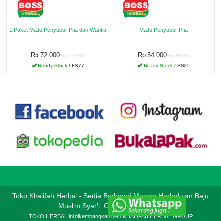
1 Paket Madu Penyubur Pria dan Wantia
Madu Penyubur Pria
Rp 72.000
Rp 54.000
Rp 120.000
Rp 90.000
Ready Stock
/ BS77
Ready Stock
/ BS25
Toko Khalifah Herbal - Sedia Berbagai Macam Herbal dan Baju
Muslim Syar'i. Grosir dan Eceran.
TOKO HERBAL ini dikembangkan oleh KHALIFAH HERBAL GROUP