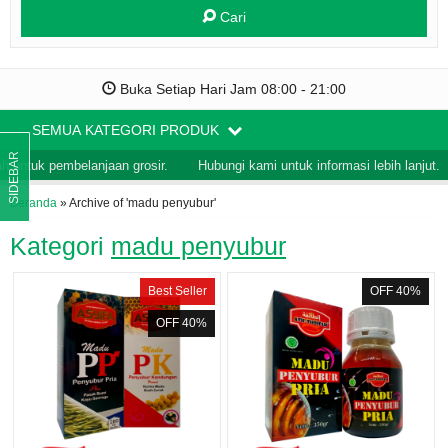
Cari
Buka Setiap Hari Jam 08:00 - 21:00
SEMUA KATEGORI PRODUK
SIDEBAR
 untuk pembelanjaan grosir.
Hubungi kami untuk informasi lebih lanjut.
Beranda
»
Archive of 'madu penyubur'
Kategori
madu penyubur
Best Seller
OFF 40%
OFF 40%