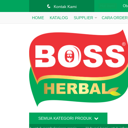
q
Hot Item!
Ma
Kontak Kami
HOME
KATALOG
SUPPLIER
CARA ORDER
Sa
1 
Ma
Ma
TH
Ma
Ob
SEMUA KATEGORI PRODUK