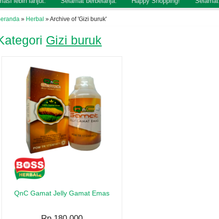
anjut.
Selamat berbelanja.
Happy Shopping!
Selamat datang di 
eranda
»
Herbal
»
Archive of 'Gizi buruk'
Kategori
Gizi buruk
QnC Gamat Jelly Gamat Emas
Rp 180.000