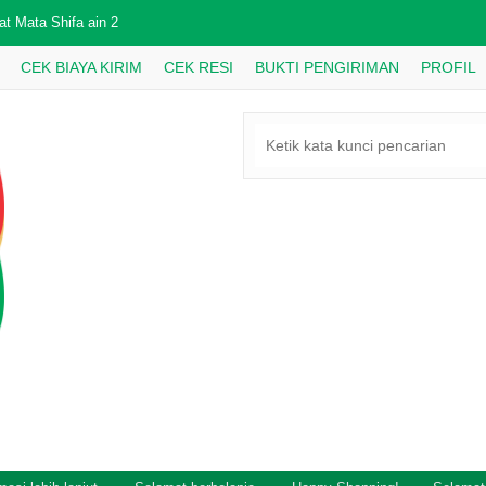
du Batuk Flek 380 Gram Probaflek
CEK BIAYA KIRIM
CEK RESI
BUKTI PENGIRIMAN
PROFIL
bun Sereh Pompia
Paket Madu Penyubur Pria dan Wantia
du Murni RIAU 1Kg Asy-Syifaa’u
du Kuat Alami Super Tonik
M Obat Telinga Hidung Mata
du Propolis
at Mata Shifa ain 2