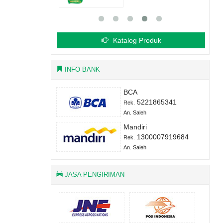
Katalog Produk
INFO BANK
BCA
5221865341
Rek.
An. Saleh
Mandiri
1300007919684
Rek.
An. Saleh
JASA PENGIRIMAN