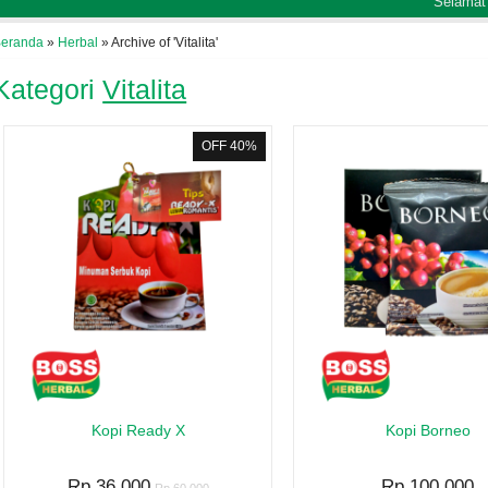
Selamat datang di w
eranda
»
Herbal
»
Archive of 'Vitalita'
Kategori
Vitalita
OFF 40%
Habbasyifa
Madu 
Habbatusauda
Rp 21
Rp 50.000
Read
Kopi Ready X
Kopi Borneo
SKU: 
Ready Stock
SKU: BS80
Rp 36.000
Rp 100.000