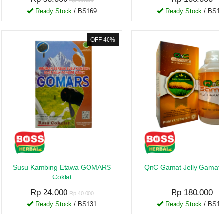
Rp 60.000
Ready Stock
/ BS169
Ready Stock
/ BS
OFF 40%
Susu Kambing Etawa GOMARS
QnC Gamat Jelly Gama
Coklat
Rp 24.000
Rp 180.000
Rp 40.000
Ready Stock
/ BS131
Ready Stock
/ BS