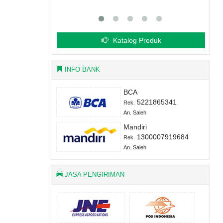
Katalog Produk
INFO BANK
BCA
5221865341
Rek.
An. Saleh
Mandiri
1300007919684
Rek.
An. Saleh
JASA PENGIRIMAN