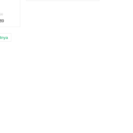
00
89
tnya