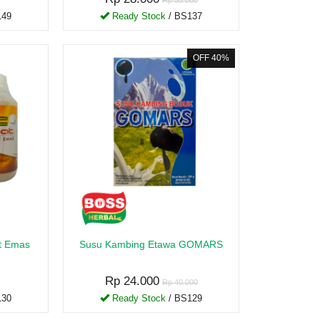
Rp 35.000
149
Ready Stock
/ BS137
OFF 40%
t Emas
Susu Kambing Etawa GOMARS
Rp 24.000
Rp 40.000
130
Ready Stock
/ BS129