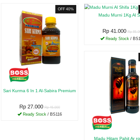
OFF 40%
Madu Murni 1Kg Al S
Rp 41.000
Rp 85.0
Ready Stock
/ BS
Sari Kurma 6 In 1 Al-Sabira Premium
Rp 27.000
Rp 45.000
Ready Stock
/ BS116
Madu Hitam Pahit Ar 