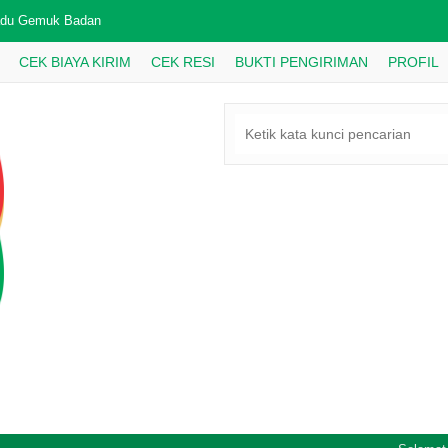
du Gemuk Badan
CEK BIAYA KIRIM
CEK RESI
BUKTI PENGIRIMAN
PROFIL
du Penurun Panas
nyak Tawon 912 Obat Gosok
kit Gigi SG Super Green Plus
lic Oil77 Kapsul
du Propolis
u Multiflora Khalifah
at Mata Shifa Ain 1