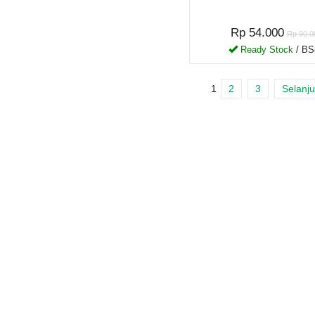
Rp 54.000
Rp 90.0
Ready Stock
/ BS
1
2
3
Selanju