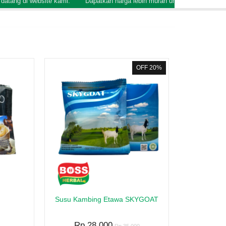
ebsite kami.
Dapatkan harga lebih murah untuk pembelanjaan grosir.
OFF 20%
Asma Asmafas
Minyak Herba Jawi 99
.000
But But
Rp 35.000
Rp 24.000
Rp 40.000
y Stock
Susu Kambing Etawa SKYGOAT
BS36
Ready Stock
SKU: BS142
Rp 28.000