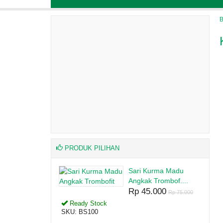
B
PRODUK PILIHAN
Kurma Madu
Toga AINI Obat Mata
k Trombof....
Rp 51.000
Rp 85.000
5.000
Rp 75.000
Ready Stock
SKU: BS151