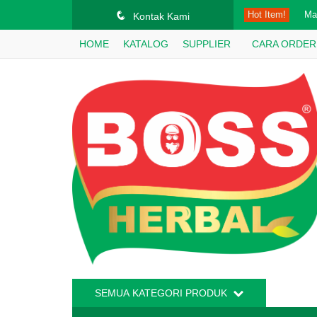
q
Hot Item!
Ma
Kontak Kami
HOME
KATALOG
SUPPLIER
CARA ORDER
Ma
Mi
Sa
Gar
Ma
Mad
Ob
SEMUA KATEGORI PRODUK