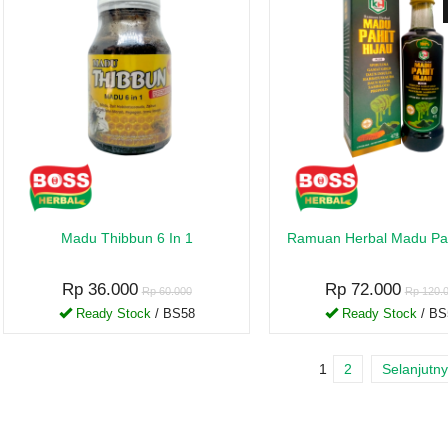
Madu Thibbun 6 In 1
Ramuan Herbal Madu Pah
Rp 36.000
Rp 72.000
Rp 60.000
Rp 120.
Ready Stock
/ BS58
Ready Stock
/ BS
1
2
Selanjutn