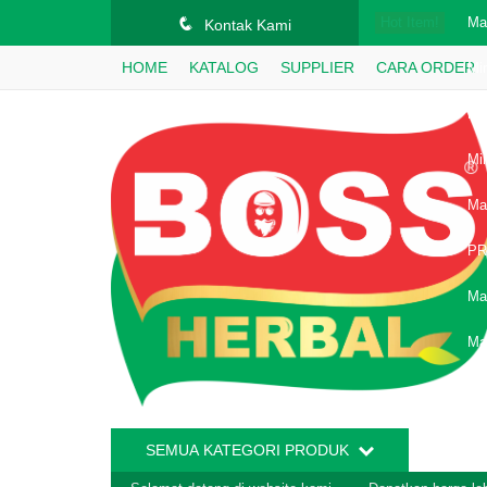
q
Hot Item!
Ma
Kontak Kami
HOME
KATALOG
SUPPLIER
CARA ORDER
Mi
Ma
Mi
Ma
PR
Ma
Ma
SEMUA KATEGORI PRODUK