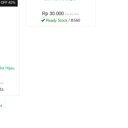
OFF 40%
Rp 30.000
Rp 50.000
Ready Stock
/ BS60
it Hijau
000
51
ya