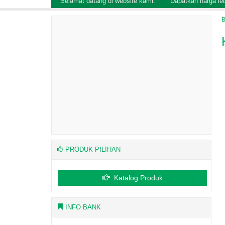
Selamat datang di website kami.
Dapatkan harga le
B
PRODUK PILIHAN
Katalog Produk
INFO BANK