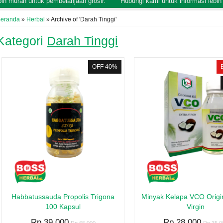
bih murah untuk pembelanjaan grosir.
Hubungi kami untuk informasi lebih 
eranda
»
Herbal
»
Archive of 'Darah Tinggi'
Kategori
Darah Tinggi
OFF 40%
Habbatussauda Propolis Trigona
Minyak Kelapa VCO Origin
100 Kapsul
Virgin
Rp 39.000
Rp 28.000