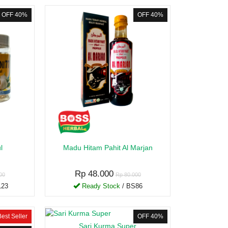
OFF 40%
OFF 40%
l
Madu Hitam Pahit Al Marjan
Rp 48.000
00
Rp 80.000
123
Ready Stock
/ BS86
Best Seller
OFF 40%
Sari Kurma Super