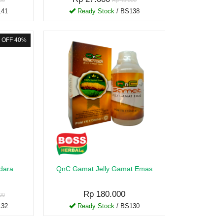
00
Rp 45.000
141
Ready Stock
/ BS138
OFF 40%
idara
QnC Gamat Jelly Gamat Emas
Rp 180.000
00
132
Ready Stock
/ BS130