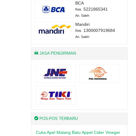
BCA
5221865341
Rek.
An. Saleh
Mandiri
1300007919684
Rek.
An. Saleh
JASA PENGIRIMAN
POS-POS TERBARU
Cuka Apel Malang Batu Appel Cider Vineger