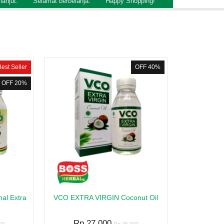
lanjut.
Selamat berbelanja.
Happy Shopping!
Best Seller
OFF 40%
OFF 20%
al Extra
VCO EXTRA VIRGIN Coconut Oil
Rp 27.000