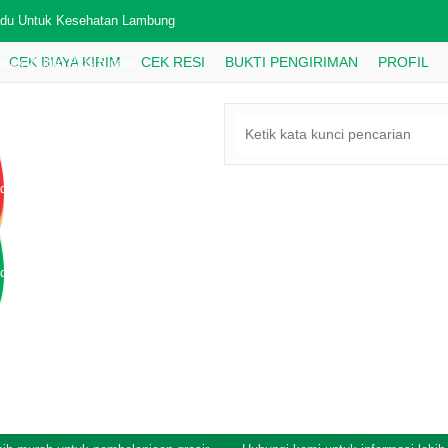
du Untuk Kesehatan Lambung
CEK BIAYA KIRIM
CEK RESI
BUKTI PENGIRIMAN
PROFIL
nyak Zaitun Plus Bidara
du AZ ZIKRA Madu Manis Propolis
nyak Herba Jawi 99 But But
du Batuk Flek Probaflek
IMAAG Maag 60 Kpasul
du Thibbun 6 In 1
du Hutan Kalimantan Gholiban