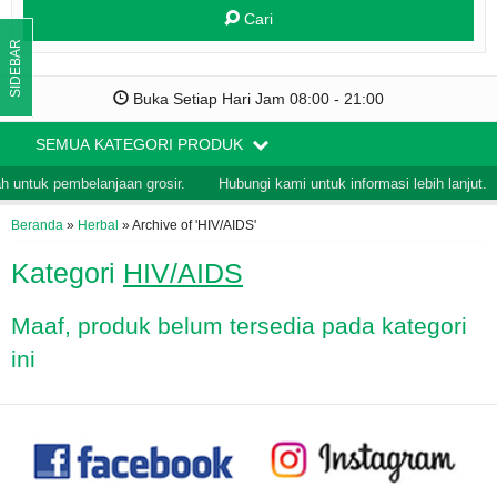
Cari
SIDEBAR
Buka Setiap Hari Jam 08:00 - 21:00
SEMUA KATEGORI PRODUK
 untuk pembelanjaan grosir.
Hubungi kami untuk informasi lebih lanjut.
Beranda
»
Herbal
»
Archive of 'HIV/AIDS'
Kategori
HIV/AIDS
Maaf, produk belum tersedia pada kategori
ini